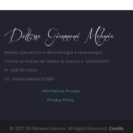
Medico specialista in dermatologia e venereologia
Iscritta all'ordine dei medici di Ancona n. 0000005457
PI: 02873570424
CF: GNNMLN84A61E388P
Informativa Privacy
Privacy Policy
© 2021 DR Melania Giannoni. All Rights Reserved.
Credits